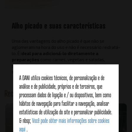
Alho picado e suas características
Uma das vantagens do alho picado é que não se
aglomeram na hora do uso e não é necessário reidratá-
lo. É i
deal para adicioná-lo diretamente a
preparações
como carnes, vegetais e saladas,
principalmente para melhorar o sabor de alimentos
salgados.
A DANI utiliza cookies técnicos, de personalização e de
análise e de publicidade, próprios e de terceiros, que
Receitas de
Alho
processam dados de ligação e / ou dispositivos, bem como
hábitos de navegação para facilitar a navegação, analisar
estatísticas de utilização do site e personalizar publicidade.
& nbsp;
Você pode obter mais informações sobre cookies
aqui
.