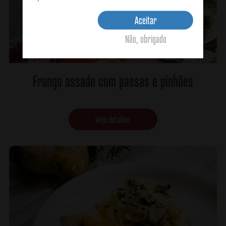
Aceitar
Não, obrigado
Frango assado com passas e pinhões
Veja detalhes