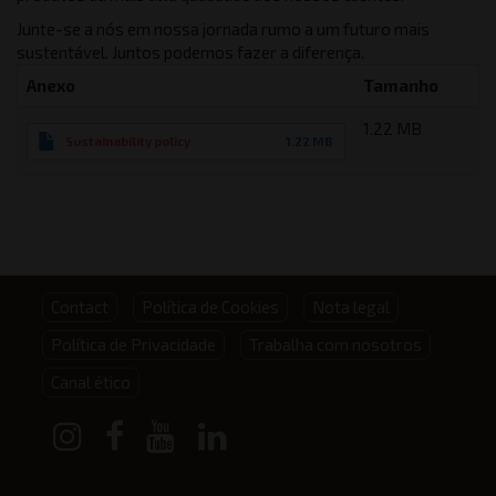
Junte-se a nós em nossa jornada rumo a um futuro mais
sustentável. Juntos podemos fazer a diferença.
Anexo
Tamanho
1.22 MB
Sustainability policy
1.22 MB
Footer
Contact
Política de Cookies
Nota legal
Política de Privacidade
Trabalha com nosotros
menu
Canal ético