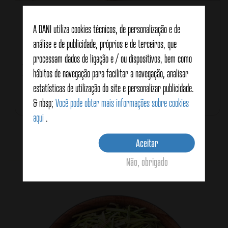
Porções
Para 4 personas
A DANI utiliza cookies técnicos, de personalização e de
Tipo de receita
Plato principal
Receita de Culinária
Receta Italiana
análise e de publicidade, próprios e de terceiros, que
Características
processam dados de ligação e / ou dispositivos, bem como
Vegana
hábitos de navegação para facilitar a navegação, analisar
Vegetariana
estatísticas de utilização do site e personalizar publicidade.
Tempo total
1 hora 30 minutos
& nbsp;
Você pode obter mais informações sobre cookies
aqui
.
Aceitar
Average:
2
(
1
vote)
Não, obrigado
Produtos relacionados