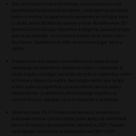
Una vez transcurrido este tiempo, la colocamos en una
bandeja profunda untada en aceite y la plegamos de nuevo
sobre si misma, la tapamos y la ponemos en un lugar seco
y cálido, antes de dejarla reposar y levar durante unos 30-
40 minutos en los que volvemos a plegarla, sacando el gas
que ha acumulado. La volvemos a dejar levar entre una y
dos horas, tapada con el paño en el mismo lugar seco y
cálido.
Transcurrido ese tiempo, extendemos la masa en una
bandeja generosamente untada en aceite y volvemos a
sacar el gas y a plegar los lados derecho e izquierdos sobre
sí misma y damos la vuelta. Nos aseguramos que tenga
aceite sobre la superficie y presionamos con los dedos
dando forma. Le añadimos ahora los ingredientes, el
romero fresco, cebollas seca en escamas y aceitunas.
Dejamos unos 10-15 minutos de reposo y volvemos a
presionar/estirar con los dedos justo antes de meterla al
horno 10 minutos (previamente caliente) a 240º. Pasado
este tiempo reducimos la temperatura a 190º-200º,