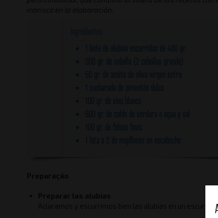
marisco en la elaboración.
Ingredientes
1 bote de alubias escurridas de 400 gr.
300 gr. de cebolla (2 cebollas grande)
50 gr. de aceite de oliva virgen extra
1 cucharada de pimentón dulce
100 gr. de vino blanco
500 gr. de caldo de verdura o agua y sal
100 gr. de fideos finos
1 lata o 2 de mejillones en escabeche
Preparação
Preparar las alubias
Aclaramos y escurrimos bien las alubias en un escurrido