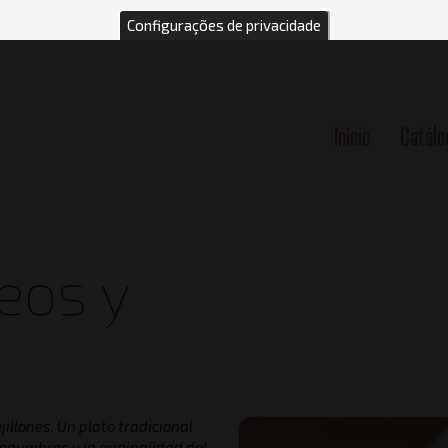
Configurações de privacidade
Início
Catálo
n
eos y
jillones. Un plato tradicional
legumbres y la originalidad del