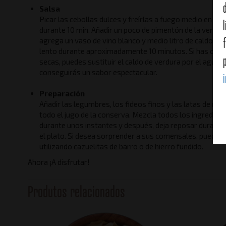
Salsa
Picar las cebollas dulces y freírlas a fuego medio en una
durante 10 min. Añadir un poco de pimentón de la vera du
agrega un vaso de vino blanco y medio litro de caldo de
lento durante aproximadamente 10 minutos. Si has opta
secas, puedes sustituir el caldo de verdura por el agua 
conseguirás un sabor espectacular.
Preparación
Añadir las legumbres, los fideos finos y las latas de mej
todo el jugo de la conserva. Mezcla todos los ingredient
durante unos instantes y después, deja reposar durante 
el plato. Si desea sorprender a sus comensales, puede re
utilizando cazuelitas de barro o de hierro fundido.
Ahora ¡A disfrutar!
Produtos relacionados