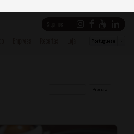
Siga-nos
go
Empresa
Receitas
Loja
Select
Portuguese
your
language
Procura