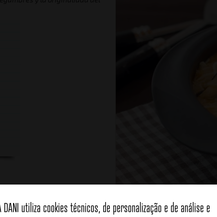
Porções
Para 4 personas
A DANI utiliza cookies técnicos, de personalização e de análise e
r y las reservamos a un lado.