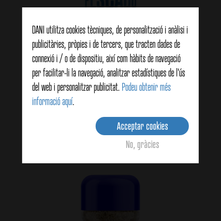
DANI utilitza cookies tècniques, de personalització i anàlisi i
publicitàries, pròpies i de tercers, que tracten dades de
connexió i / o de dispositiu, així com hàbits de navegació
per facilitar-li la navegació, analitzar estadístiques de l'ús
del web i personalitzar publicitat.
Podeu obtenir més
Adobo Peix Condimentador 30g
informació aquí
.
Acceptar cookies
View details
No, gràcies