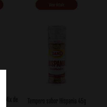
View details
om Mix de
Tempero sabor Hispania 45g