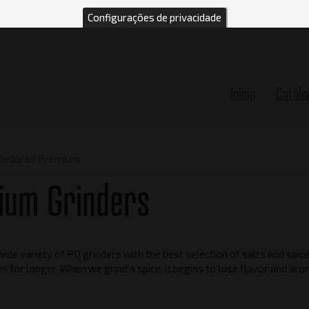
Configurações de privacidade
Início
Catálo
n
edores Premium
ium Grinders
ide variety of PQ grinders with the best selection of salts and spi
es for longer. When we grind a spice, it begins to lose flavor and ar