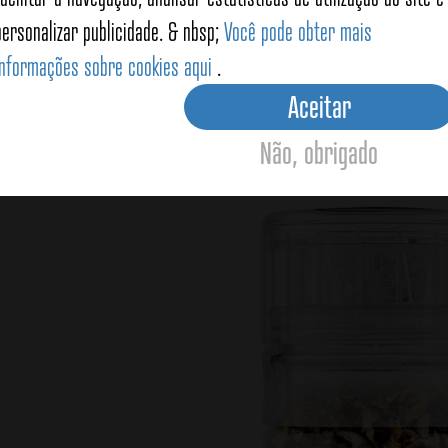
3 Pimentas 80g
personalizar publicidade. & nbsp;
Você pode obter mais
View details
View details
informações sobre cookies aqui
.
Aceitar
Não, obrigado