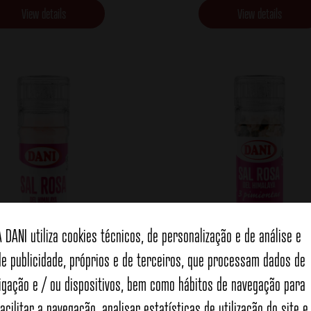
View details
View details
A DANI utiliza cookies técnicos, de personalização e de análise e
de publicidade, próprios e de terceiros, que processam dados de
ligação e / ou dispositivos, bem como hábitos de navegação para
Sal Rosa dos Himalaias c
osa do Himalaia 100g
facilitar a navegação, analisar estatísticas de utilização do site e