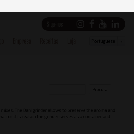
Siga-nos
go
Empresa
Receitas
Loja
Select
Portuguese
your
language
Procura
ce mixes. The Dani grinder allows to preserve the aroma and
oma, for this reason the grinder serves as a container and