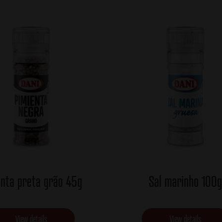
nta preta grão 45g
Sal marinho 100g
View details
View details