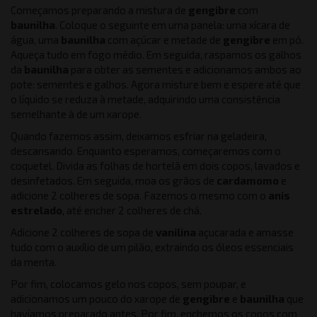
Começamos preparando a mistura de
gengibre
com
baunilha
. Coloque o seguinte em uma panela: uma xícara de
água, uma
baunilha
com açúcar e metade de
gengibre
em pó.
Aqueça tudo em fogo médio. Em seguida, raspamos os galhos
da
baunilha
para obter as sementes e adicionamos ambos ao
pote: sementes e galhos. Agora misture bem e espere até que
o líquido se reduza à metade, adquirindo uma consistência
semelhante à de um xarope.
Quando fazemos assim, deixamos esfriar na geladeira,
descansando. Enquanto esperamos, começaremos com o
coquetel. Divida as folhas de hortelã em dois copos, lavados e
desinfetados. Em seguida, moa os grãos de
cardamomo
e
adicione 2 colheres de sopa. Fazemos o mesmo com o
anis
estrelado
, até encher 2 colheres de chá.
Adicione 2 colheres de sopa de
vanilina
açucarada e amasse
tudo com o auxílio de um pilão, extraindo os óleos essenciais
da menta.
Por fim, colocamos gelo nos copos, sem poupar, e
adicionamos um pouco do xarope de
gengibre
e
baunilha
que
havíamos preparado antes. Por fim, enchemos os copos com