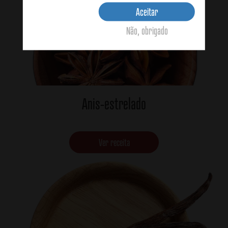
Aceitar
Não, obrigado
Anis-estrelado
Ver receita