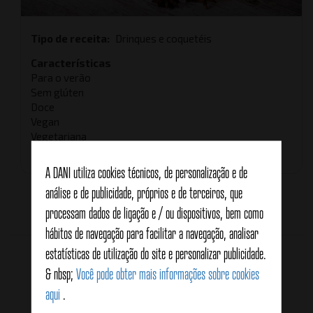
Tipo de receita
Drinques e coquetéis
Características
Para o verão
Sem glúten
Doce
Vegan
Vegetariana
A DANI utiliza cookies técnicos, de personalização e de
análise e de publicidade, próprios e de terceiros, que
processam dados de ligação e / ou dispositivos, bem como
Average:
5
(
1
vote)
hábitos de navegação para facilitar a navegação, analisar
Produtos relacionados
estatísticas de utilização do site e personalizar publicidade.
& nbsp;
Você pode obter mais informações sobre cookies
aqui
.