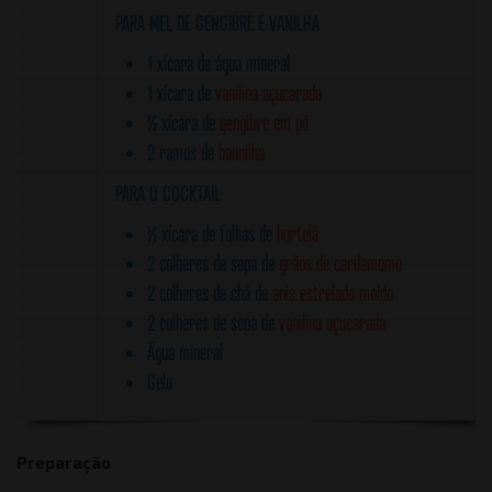
PARA MEL DE GENGIBRE E VANILHA
1 xícara de água mineral
1 xícara de
vanilina açucarada
½ xícara de
gengibre em pó
2 ramos de
baunilha
PARA O COCKTAIL
½ xícara de folhas de
hortelã
2 colheres de sopa de
grãos de cardamomo
2 colheres de chá de
anis estrelado moído
2 colheres de sopa de
vanilina açucarada
Água mineral
Gelo
Preparação