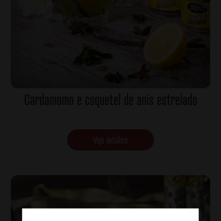
Cardamomo e coquetel de anis estrelado
Veja detalhes