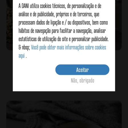
A DANI utiliza cookies técnicos, de personalização e de
análise e de publicidade, próprios e de terceiros, que
processam dados de ligação e / ou dispositivos, bem como
hábitos de navegação para facilitar a navegação, analisar
estatísticas de utilização do site e personalizar publicidade.
& nbsp;
Você pode obter mais informações sobre cookies
aqui
.
Infusão de erva-doce, alcaçuz e hortelã
Aceitar
Não, obrigado
Veja detalhes