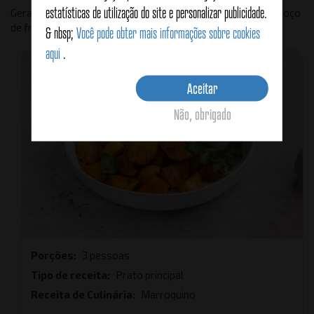
estatísticas de utilização do site e personalizar publicidade.
Geralmente recomendamos um shake de proteína, com caroço
de frango grelhado ou arroz basmati.
& nbsp;
Você pode obter mais informações sobre cookies
aqui
.
Aceitar
Não, obrigado
Porções
3 pessoas
Tipo de receita
Prato principal
Receita de Culinária
Marroquino