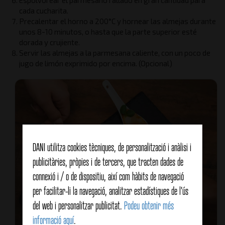
Espolvorear el parmesano rallado en gran cantidad para
cada cucharita.
Precalentar el horno a 200°C y hornear las almejas durante
unos 8-10 minutos, o hasta que la parte superior esté
dorada y crujiente.
Servir las almejas a la parmesana caliente, con un poco de
jugo de limón exprimido por encima. (Opcional)
DANI utilitza cookies tècniques, de personalització i anàlisi i
publicitàries, pròpies i de tercers, que tracten dades de
connexió i / o de dispositiu, així com hàbits de navegació
per facilitar-li la navegació, analitzar estadístiques de l'ús
del web i personalitzar publicitat.
Podeu obtenir més
informació aquí
.