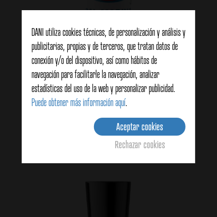
DANI utiliza cookies técnicas, de personalización y análisis y
publicitarias, propias y de terceros, que tratan datos de
conexión y/o del dispositivo, así como hábitos de
navegación para facilitarle la navegación, analizar
estadísticas del uso de la web y personalizar publicidad.
Sal marina ahumada 100g
Puede obtener más información aquí
.
Aceptar cookies
Ver detalles
Rechazar cookies