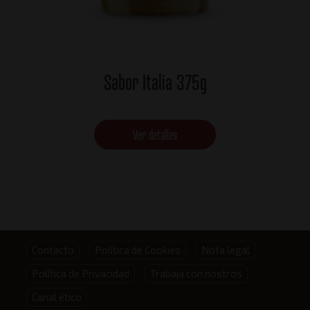
Sabor Italia 375g
Ver detalles
Footer
Contacto
Política de Cookies
Nota legal
Política de Privacidad
Trabaja con nostros
menu
Canal ético