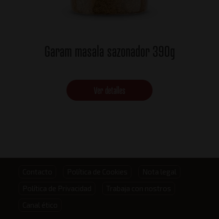
Garam masala sazonador 390g
Ver detalles
Footer
Contacto
Política de Cookies
Nota legal
Política de Privacidad
Trabaja con nostros
menu
Canal ético