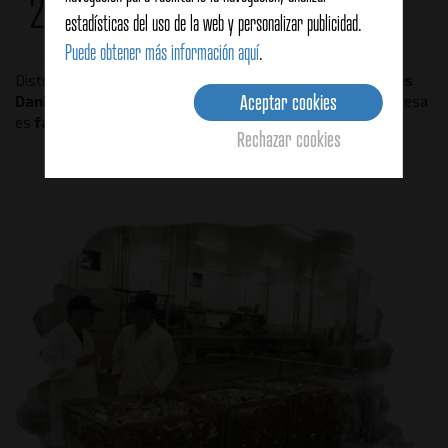
2000
estadísticas del uso de la web y personalizar publicidad.
Puede obtener más información aquí
.
Distribuciones Vilassar, S.A. pasa a denominarse
Conservas
Aceptar cookies
Dani, S.A.U.
por el hecho de que actualmente nuestra empresa
es
fabricante
.
Rechazar cookies