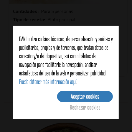
Cantidades
Para 5 personas
Tipo de receta
Plato principal
Tipo de cocina
Plato Español, Mediterránea
Características
DANI utiliza cookies técnicas, de personalización y análisis y
Para el verano
publicitarias, propias y de terceros, que tratan datos de
Saludable
Pescado y marisco
conexión y/o del dispositivo, así como hábitos de
navegación para facilitarle la navegación, analizar
Tiempo total
1 hora 30 minutos
estadísticas del uso de la web y personalizar publicidad.
Puede obtener más información aquí
.
Sin votos (todavía)
Aceptar cookies
Rechazar cookies
Productos relacionados