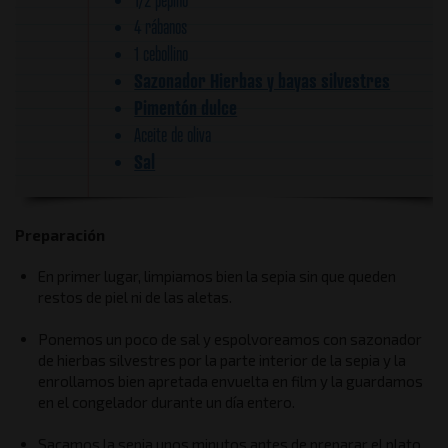
4 rábanos
1 cebollino
Sazonador Hierbas y bayas silvestres
Pimentón dulce
Aceite de oliva
Sal
Preparación
En primer lugar, limpiamos bien la sepia sin que queden
restos de piel ni de las aletas.
Ponemos un poco de sal y espolvoreamos con sazonador
de hierbas silvestres por la parte interior de la sepia y la
enrollamos bien apretada envuelta en film y la guardamos
en el congelador durante un día entero.
Sacamos la sepia unos minutos antes de preparar el plato.