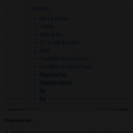
Ingredientes
500 g de tomates
1 chalota
Aceite de oliva
1/8 l de caldo de verdura
Azúcar
2 cucharadas de crema fresca
Unas hojitas de mejorana fresca
Finas hierbas
Pimienta blanca
Ajo
Sal
Preparación
Escaldamos los tomates con agua hirviendo, dejándolos un