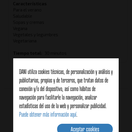
Características
Para el verano
Saludable
Sopas y cremas
Vegana
Vegetales y legumbres
Vegetariana
Tiempo total
30 minutos
DANI utiliza cookies técnicas, de personalización y análisis y
publicitarias, propias y de terceros, que tratan datos de
Sin votos (todavía)
conexión y/o del dispositivo, así como hábitos de
Productos relacionados
navegación para facilitarle la navegación, analizar
estadísticas del uso de la web y personalizar publicidad.
Puede obtener más información aquí
.
Aceptar cookies