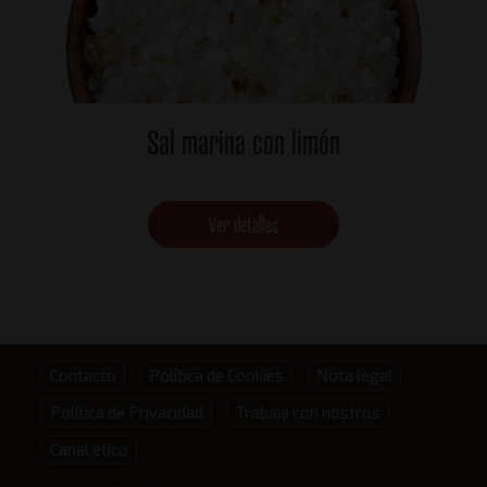
Sal marina con limón
Ver detalles
Footer
Contacto
Política de Cookies
Nota legal
Política de Privacidad
Trabaja con nostros
menu
Canal ético