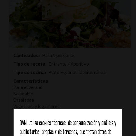
Cantidades
Para 4 personas
Tipo de receta
Entrante / Aperitivo
Tipo de cocina
Plato Español, Mediterránea
Características
Para el verano
Saludable
Ensaladas
Vegetales y legumbres
Vegetariana
DANI utiliza cookies técnicas, de personalización y análisis y
Tiempo total
20 minutos
publicitarias, propias y de terceros, que tratan datos de