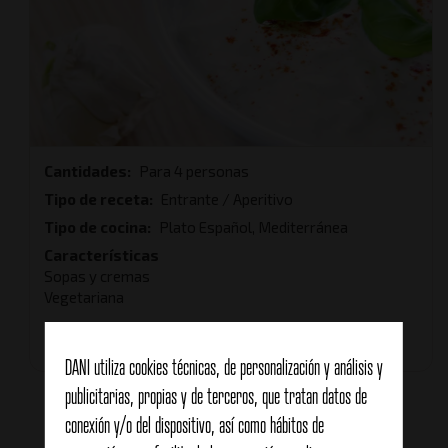
Cantidades
Para 4 personas
Tipo de receta
Entrante / Aperitivo
Tipo de cocina
Plato Español, Mediterránea
Características
Sopas y cremas
Vegetariana
Tiempo total
1 hora 30 minutos
DANI utiliza cookies técnicas, de personalización y análisis y
publicitarias, propias y de terceros, que tratan datos de
conexión y/o del dispositivo, así como hábitos de
Sin votos (todavía)