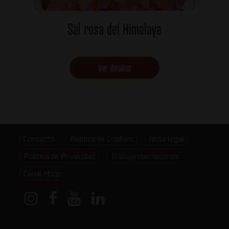
Sal rosa del Himalaya
Ver detalles
Footer
Contacto
Política de Cookies
Nota legal
Política de Privacidad
Trabaja con nostros
menu
Canal ético