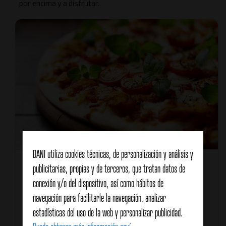
por encima y a disfrutar.
DANI utiliza cookies técnicas, de personalización y análisis y
Cantidades
1
publicitarias, propias y de terceros, que tratan datos de
Tipo de receta
Plato principal
conexión y/o del dispositivo, así como hábitos de
Tipo de cocina
Mediterránea
navegación para facilitarle la navegación, analizar
Características
estadísticas del uso de la web y personalizar publicidad.
Para el verano
Saludable