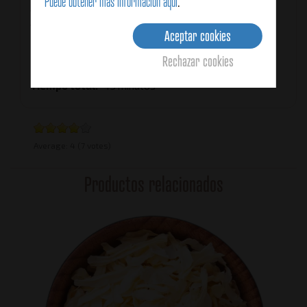
Puede obtener más información aquí
.
Vegana
Vegetariana
Aceptar cookies
Tiempo de preparación
5 minutos
Rechazar cookies
Tiempo de cocinado.
40 minutos
Tiempo total
45 minutos
Average:
4
(7 votes)
Productos relacionados