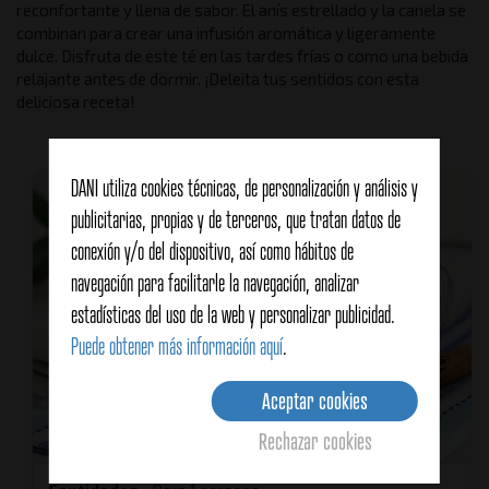
reconfortante y llena de sabor. El anís estrellado y la canela se
combinan para crear una infusión aromática y ligeramente
dulce. Disfruta de este té en las tardes frías o como una bebida
relajante antes de dormir. ¡Deleita tus sentidos con esta
deliciosa receta!
DANI utiliza cookies técnicas, de personalización y análisis y
publicitarias, propias y de terceros, que tratan datos de
conexión y/o del dispositivo, así como hábitos de
navegación para facilitarle la navegación, analizar
estadísticas del uso de la web y personalizar publicidad.
Puede obtener más información aquí
.
Aceptar cookies
Rechazar cookies