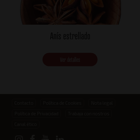
Anís estrellado
Ver detalles
Footer
Contacto
Política de Cookies
Nota legal
Política de Privacidad
Trabaja con nostros
menu
Canal ético