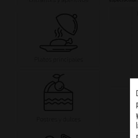
Platos principales
Postres y dulces