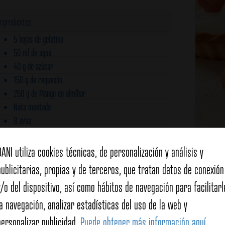
Ingredientes
5 hojas de gelatina
50 ml de agua
40 g de azúcar
150 g de requesón
250 g de Mango en almíbar
Nata montada
8 uvas
Menta fresca
DANI utiliza cookies técnicas, de personalización y análisis y
Para las tulipas:
Canti
publicitarias, propias y de terceros, que tratan datos de conexión
1/2 clara de huevo
Tipo d
30 g de azúcar glasé
y/o del dispositivo, así como hábitos de navegación para facilitarl
Carac
12 g de mantequilla blanda
Dulce
la navegación, analizar estadísticas del uso de la web y
25 g de harina
personalizar publicidad.
Puede obtener más información aquí
.
Tiemp