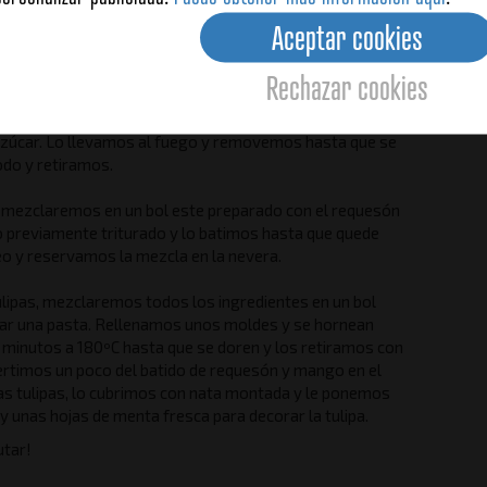
Aceptar cookies
Rechazar cookies
Sin vot
 dejaremos en remojo las hojas de gelatina en agua fría.
andas, las dispondremos en un cazo con los 50 ml de
azúcar. Lo llevamos al fuego y removemos hasta que se
odo y retiramos.
 mezclaremos en un bol este preparado con el requesón
 previamente triturado y lo batimos hasta que quede
 y reservamos la mezcla en la nevera.
ulipas, mezclaremos todos los ingredientes en un bol
ar una pasta. Rellenamos unos moldes y se hornean
 minutos a 180ºC hasta que se doren y los retiramos con
ertimos un poco del batido de requesón y mango en el
as tulipas, lo cubrimos con nata montada y le ponemos
y unas hojas de menta fresca para decorar la tulipa.
utar!