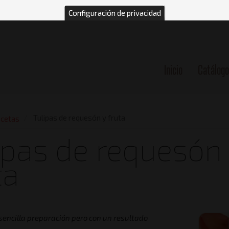
Configuración de privacidad
Inicio
Catálogo
n
Tulipas de requesón y fruta
cetas
ipas de requesón
ta
sencilla preparación pero con un resultado