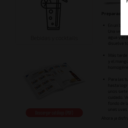
Preparación
En un bol,
Una vez bl
agua y el 
Bebidas y cocktails
disuelva t
Más tarde
y el mango
homogéneo
Para las t
hasta logr
unos siete
cuidado. V
fondo de l
unas uvas 
Descargar catálogo (PDF)
Ahora ¡a disfr