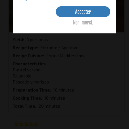
Accepter
Non, merci.
Yield
4 personas
Recipe type
Entrante / Aperitivo
Recipe Cuisine
Cocina Mediterránea
Characteristics
Para el verano
Saludable
Pescado y marisco
Preparation Time
10 minutes
Cooking Time
10 minutes
Total Time
20 minutes