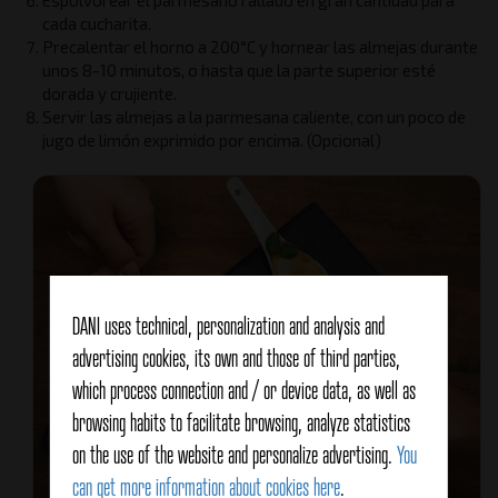
Espolvorear el parmesano rallado en gran cantidad para
cada cucharita.
Precalentar el horno a 200°C y hornear las almejas durante
unos 8-10 minutos, o hasta que la parte superior esté
dorada y crujiente.
Servir las almejas a la parmesana caliente, con un poco de
jugo de limón exprimido por encima. (Opcional)
DANI uses technical, personalization and analysis and
advertising cookies, its own and those of third parties,
which process connection and / or device data, as well as
browsing habits to facilitate browsing, analyze statistics
on the use of the website and personalize advertising.
You
can get more information about cookies here
.