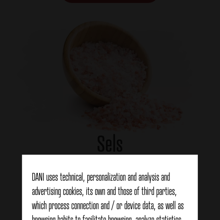
Sels
DANI uses technical, personalization and analysis and
View more
advertising cookies, its own and those of third parties,
which process connection and / or device data, as well as
browsing habits to facilitate browsing, analyze statistics