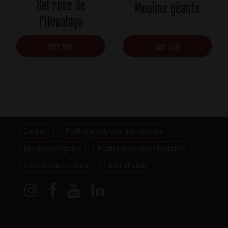
Sel rose de
Moulins géants
l'Himalaya
Voir tout
Voir tout
Footer
Contact
Politique relative aux cookies
Mentions légales
Politique de confidentialité
menu
Travaille avec nous
Canal éthique