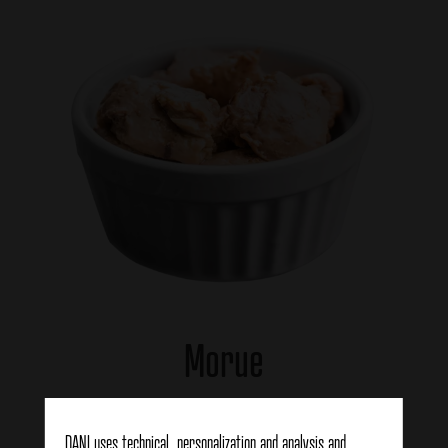
Morue
See products
DANI uses technical, personalization and analysis and