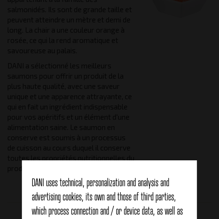
salmonidés. Ils sont de grande taille et
peuvent atteindre un mètre et demi de
long. La chair a une couleur orange à
rosée, ce qui la rend aromatique et
savoureuse au palais.
DANI a sélectionné les meilleurs
saumons pour offrir un produit de la
plus haute qualité, avec une saveur
unique et une apparence attrayante, ce
qui en fait un ingrédient indispensable
pour vos apéritifs et un élément d'une
alimentation saine. Le saumon en
conserve est soumis à un processus
de cuisson au cours duquel il conserve
toutes les propriétés nutritionnelles du
produit et sa saveur.
DANI uses technical, personalization and analysis and
advertising cookies, its own and those of third parties,
which process connection and / or device data, as well as