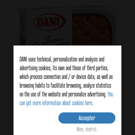
DANI uses technical, personalization and analysis and
advertising cookies, its own and those of third parties,
which process connection and / or device data, as well as
browsing habits to facilitate browsing, analyze statistics
on the use of the website and personalize advertising.
You
can get more information about cookies here
.
Calamars à la sauce piquante 106g
Accepter
Non, merci.
View details