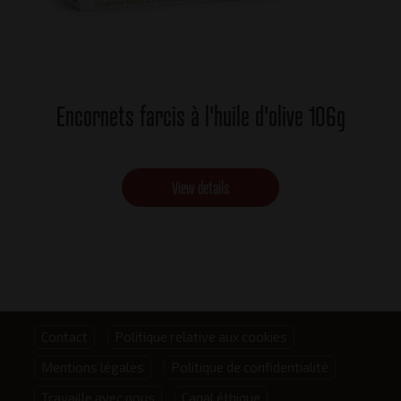
Encornets farcis à l'huile d'olive 106g
View details
Footer
Contact
Politique relative aux cookies
Mentions légales
Politique de confidentialité
menu
Travaille avec nous
Canal éthique