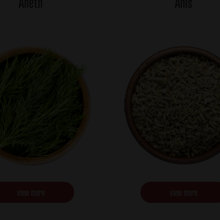
Aneth
Anis
view more
view more