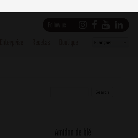
Follow us
Enterprise
Recetas
Boutique
Select
Français
your
language
Search
Amidon de blé