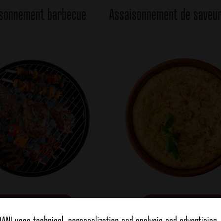
sonnement barbecue
Assaisonnement de saveur
view more
view more