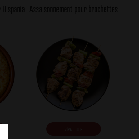
 Hispania
Assaisonnement pour brochettes
view more