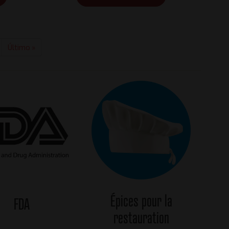
ge
Dernière
Último »
ivante
page
Épices pour la
FDA
restauration