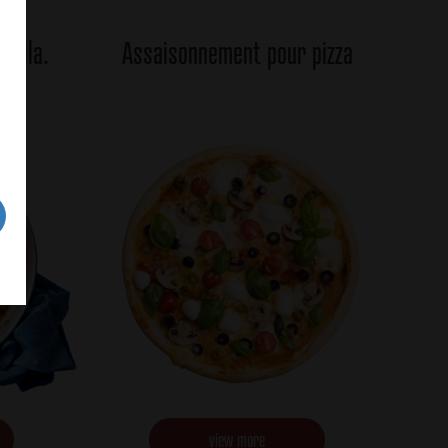
aella.
Assaisonnement pour pizza
view more