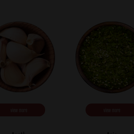
view more
view more