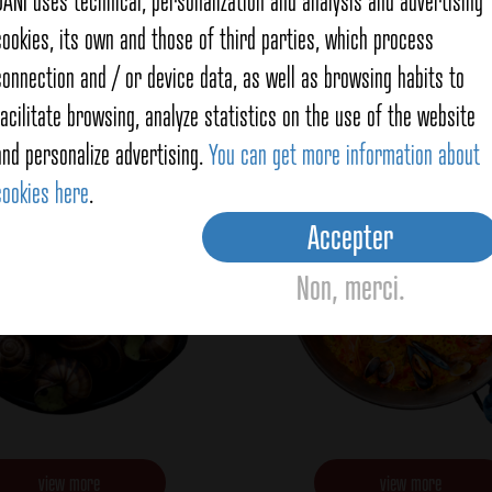
DANI uses technical, personalization and analysis and advertising
cookies, its own and those of third parties, which process
nnement pour escargots
Assaisonnement pour p
connection and / or device data, as well as browsing habits to
facilitate browsing, analyze statistics on the use of the website
and personalize advertising.
You can get more information about
cookies here
.
Accepter
Non, merci.
view more
view more