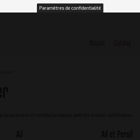
Paramètres de confidentialité
Accueil
Catalog
n
Kosher
er
e assortment of certified products with the Kosher certification.
Ail
Ail et Persil