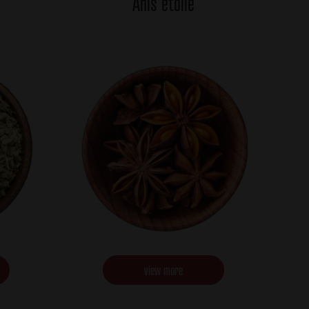
Anis étoilé
view more