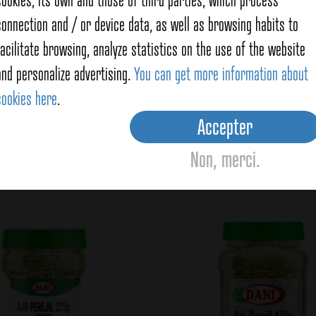
connection and / or device data, as well as browsing habits to
facilitate browsing, analyze statistics on the use of the website
and personalize advertising.
You can get more information about
cookies here
.
Ail et persil 22g
Ail et Persil 40g
Accepter
Non, merci.
View details
View details