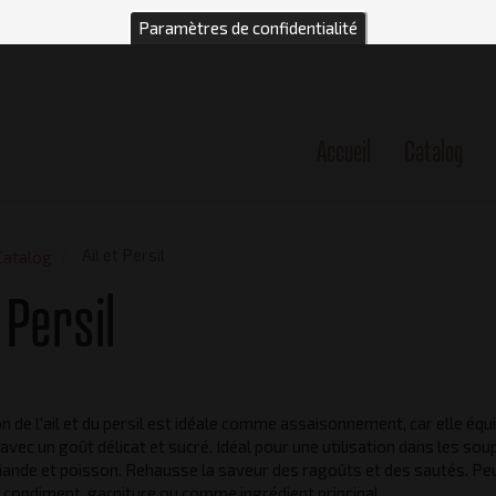
Paramètres de confidentialité
Accueil
Catalog
n
Ail et Persil
Catalog
 Persil
 de l'ail et du persil est idéale comme assaisonnement, car elle équil
l avec un goût délicat et sucré. Idéal pour une utilisation dans les sou
iande et poisson. Rehausse la saveur des ragoûts et des sautés. Pe
 condiment, garniture ou comme ingrédient principal.