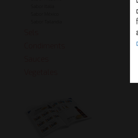
Sabor Italia
Sabor México
Sabor Tailandia
Sels
Condiments
Sauces
Vegetales