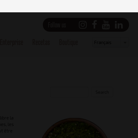
Follow us
Enterprise
Recetas
Boutique
Select
Français
your
language
Search
ibre la
pes, les
ut être