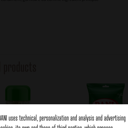
d products
DANI uses technical, personalization and analysis and advertising
cookies, its own and those of third parties, which process