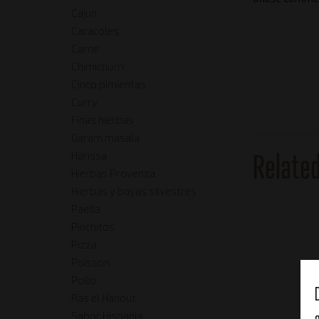
Cajun
Caracoles
Carne
Chimichurri
Cinco pimientas
Curry
Finas hierbas
Garam masala
Relate
Harissa
Hierbas Provenza
Hierbas y bayas silvestres
Paella
Pinchitos
Pizza
Poisson
Pollo
Ras el Hanout
Sabor Hispania