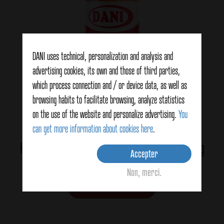
DANI uses technical, personalization and analysis and
advertising cookies, its own and those of third parties,
which process connection and / or device data, as well as
browsing habits to facilitate browsing, analyze statistics
on the use of the website and personalize advertising.
You
can get more information about cookies here
.
Harissa – Original Tunisian Seasoning 52g
Accepter
Non, merci.
View details