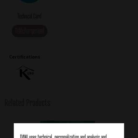
Technical Card
Téléchargement
Certifications
Related Products
DANI uses technical, personalization and analysis and