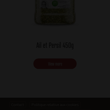
Ail et Persil 450g
View more
Footer
Contact
Politique relative aux cookies