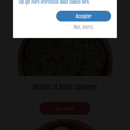
can get more information about cookies here
.
View details
Accepter
Non, merci.
Herbes et baies sauvages
View details