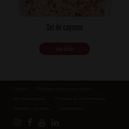
Sel de cayenne
View details
Footer
Contact
Politique relative aux cookies
Mentions légales
Politique de confidentialité
menu
Travaille avec nous
Canal éthique