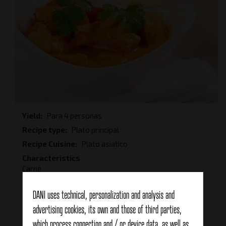
Yield
Para 4 personas
Recipe type
Plato principal
Recipe Cuisine
Plato asiatico
Characteristics
Carne
Total Time
30 minutes
DANI uses technical, personalization and analysis and
advertising cookies, its own and those of third parties,
which process connection and / or device data, as well as