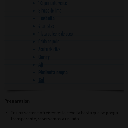
1/2 pimiento verde
3 hojas de lima
cebolla
1
4 tomates
1 lata de leche de coco
Caldo de pollo
Aceite de oliva
Curry
Ají
Pimienta negra
Sal
Preparation
En una sartén sofreiremos la cebolla hasta que se ponga
transparente, reservamos a un lado.