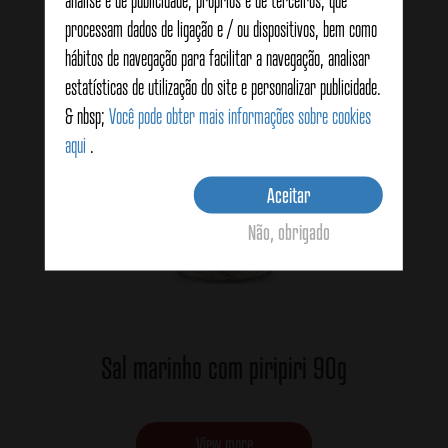
análise e de publicidade, próprios e de terceiros, que
processam dados de ligação e / ou dispositivos, bem como
hábitos de navegação para facilitar a navegação, analisar
estatísticas de utilização do site e personalizar publicidade.
& nbsp;
Você pode obter mais informações sobre cookies
aqui
.
Aceitar
Não, obrigado
Sal marinho com piripiri 90g
View more