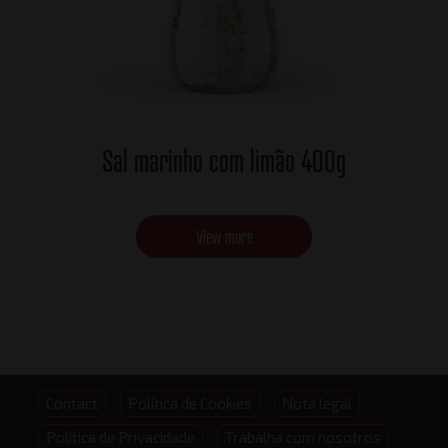
Sal marinho com limão 400g
View more
Footer
Contact
Política de Cookies
Nota legal
Política de Privacidade
Trabalha com nosotros