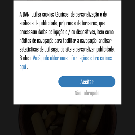
A DANI utiliza cookies técnicos, de personalização e de
análise e de publicidade, próprios e de terceiros, que
Míscaros
processam dados de ligação e / ou dispositivos, bem como
hábitos de navegação para facilitar a navegação, analisar
estatísticas de utilização do site e personalizar publicidade.
Ver produtos
& nbsp;
Você pode obter mais informações sobre cookies
aqui
.
Aceitar
Não, obrigado