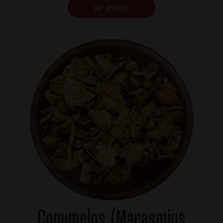
Ver produtos
Cogumelos (Marasmius