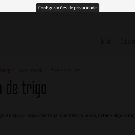
Configurações de privacidade
Início
Catálo
n
Amido de trigo
talog
Condiments
 de trigo
igo é usado principalmente para pastelaria, bolos, natas e alguns mo