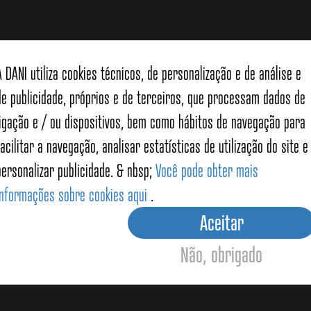
A DANI utiliza cookies técnicos, de personalização e de análise e
de publicidade, próprios e de terceiros, que processam dados de
ligação e / ou dispositivos, bem como hábitos de navegação para
facilitar a navegação, analisar estatísticas de utilização do site e
os relacionados
personalizar publicidade. & nbsp;
Você pode obter mais
informações sobre cookies aqui
.
Aceitar
Não, obrigado