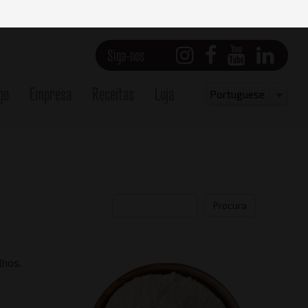
Siga-nos
go
Empresa
Receitas
Loja
Select
Portuguese
your
language
Procura
lhos.