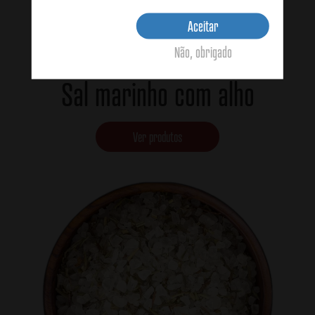
Aceitar
Não, obrigado
Sal marinho com alho
Ver produtos