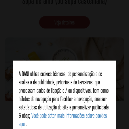
Sopa de alho (ou sopa castelhana)
Veja detalhes
A DANI utiliza cookies técnicos, de personalização e de
análise e de publicidade, próprios e de terceiros, que
processam dados de ligação e / ou dispositivos, bem como
hábitos de navegação para facilitar a navegação, analisar
estatísticas de utilização do site e personalizar publicidade.
Sopa Harira (receita tradicional)
& nbsp;
Você pode obter mais informações sobre cookies
aqui
.