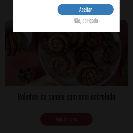
Veja detalhes
Aceitar
Não, obrigado
Rolinhos de canela com anis estrelado
Veja detalhes