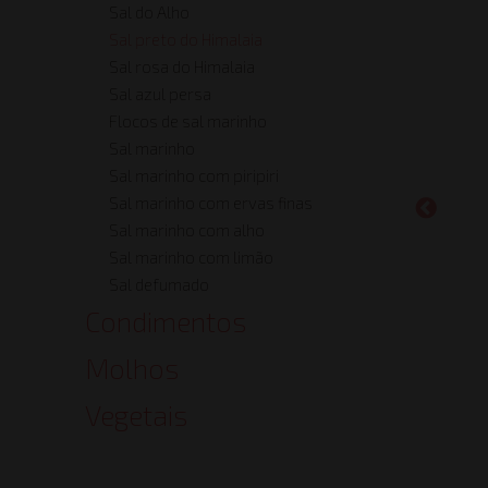
Sal do Alho
Sal preto do Himalaia
Sal rosa do Himalaia
Sal azul persa
Flocos de sal marinho
Sal marinho
Sal marinho com piripiri
Sal marinho com ervas finas
Sal marinho com alho
Sal marinho com limão
Sal defumado
Condimentos
Molhos
Vegetais