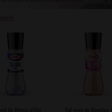
oducts
azul da Pérsia 450g
Sal rosa do Himalaia