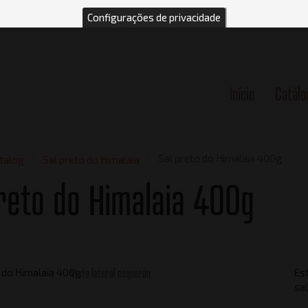
Configurações de privacidade
Início
Catálo
n
Sal preto do Himalaia 400g
talog
Sal preto do Himalaia
reto do Himalaia 400g
Vista lateral esquerdo
Es
sal