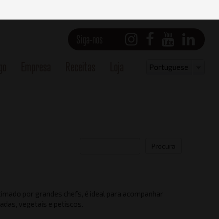
Siga-nos
go
Empresa
Receitas
Loja
Select
Portuguese
your
language
Procura
timado por grandes chefs, é ideal para acompanhar
Vista lateral direito
adas, vegetais e petiscos.