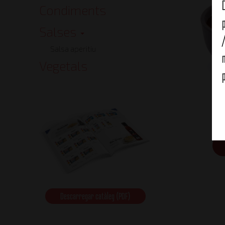
Condiments
Salses
Salsa aperitiu
Vegetals
Sa
Descarregar catàleg (PDF)