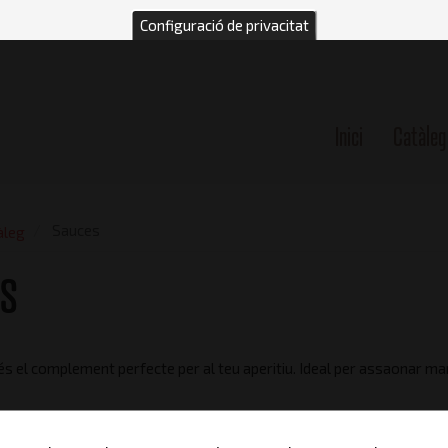
Configuració de privacitat
Inici
Catàleg
n
Sauces
àleg
es
és el complement perfecte per al teu aperitiu. Ideal per assaonar mari