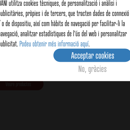
DANI utilitza cookies tècniques, de personalització i anàlisi i
publicitàries, pròpies i de tercers, que tracten dades de connexió 
/ o de dispositiu, així com hàbits de navegació per facilitar-li la
navegació, analitzar estadístiques de l'ús del web i personalitzar
publicitat.
Podeu obtenir més informació aquí
.
Acceptar cookies
lsa aperitiu
No, gràcies
Veure productes