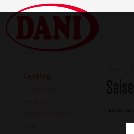
Vés
al
contingut
Main
navigatio
Inici
Cat
Catàleg
Catalog
Sals
Conserves
Espècies
La salsa Dani 
Assaonadors
Sals