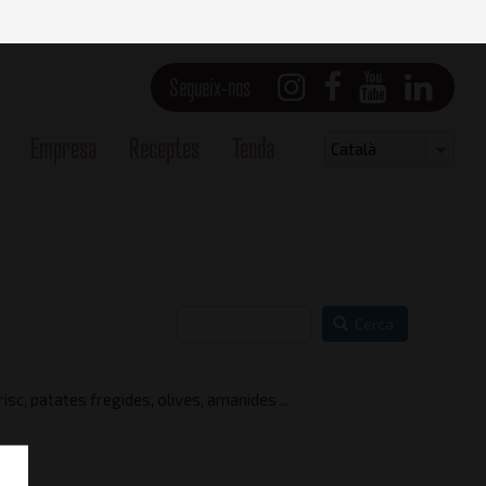
Segueix-nos
Empresa
Receptes
Tenda
Select
Català
your
language
Cerca
sc, patates fregides, olives, amanides ...