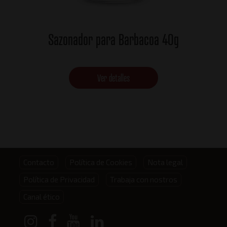
Sazonador para Barbacoa 40g
Ver detalles
Footer
Contacto
Política de Cookies
Nota legal
Política de Privacidad
Trabaja con nostros
menu
Canal ético