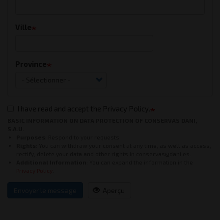
Ville
Province
I have read and accept the Privacy Policy.
BASIC INFORMATION ON DATA PROTECTION OF CONSERVAS DANI,
S.A.U.
Purposes
: Respond to your requests.
Rights
: You can withdraw your consent at any time, as well as access,
rectify, delete your data and other rights in conservas@dani.es.
Additional Information
: You can expand the information in the
Privacy Policy
.
Envoyer le message
Aperçu