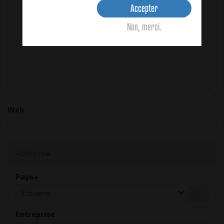
Accepter
Non, merci.
Web
Address
Pays
Entreprise