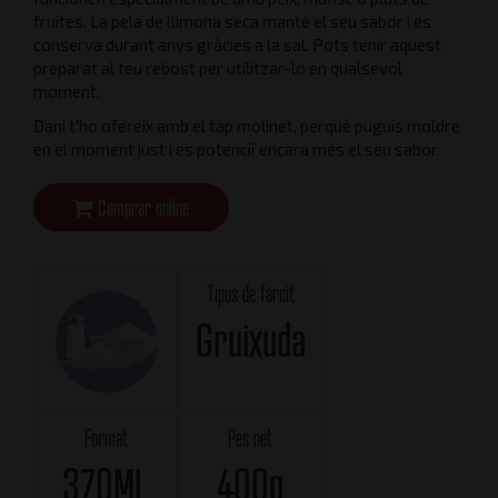
fruites. La pela de llimona seca manté el seu sabor i es
conserva durant anys gràcies a la sal. Pots tenir aquest
preparat al teu rebost per utilitzar-lo en qualsevol
moment.
Dani t'ho ofereix amb el tap molinet, perquè puguis moldre
en el moment just i es potenciï encara més el seu sabor.
Comprar online
Tipus de farcit
Gruixuda
Format
Pes net
370ML
400g