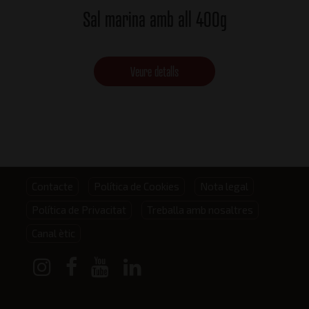
Sal marina amb all 400g
Veure detalls
Footer
Contacte
Política de Cookies
Nota legal
Política de Privacitat
Treballa amb nosaltres
menu
Canal ètic