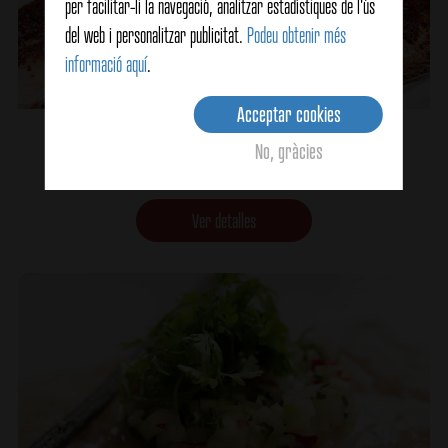
per facilitar-li la navegació, analitzar estadístiques de l'ús
del web i personalitzar publicitat.
Podeu obtenir més
informació aquí
.
Acceptar cookies
Llobarro al pebre verd
No, gràcies
Ver detalles