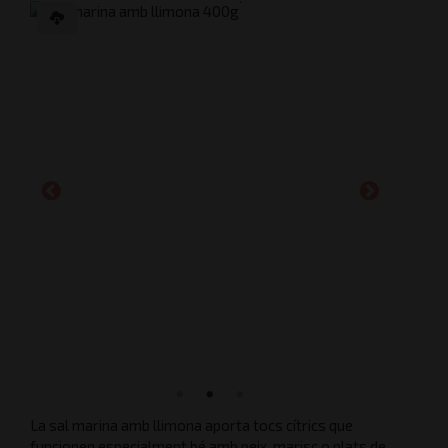
La sal marina amb llimona aporta tocs cítrics que
funcionen especialment bé amb peix, marisc o plats de