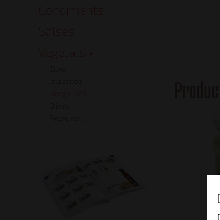
Condiments
Salses
Vegetals
Bitxo
Jalapeños
Produc
Margallons
Olives
Pebre verd