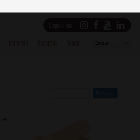
Segueix-nos
Empresa
Receptes
Tenda
Select
Català
your
language
Cerca
. Els