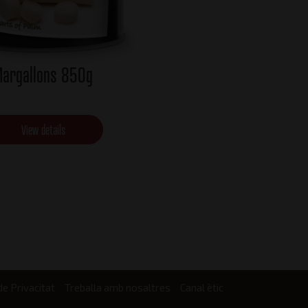
argallons 850g
View details
de Privacitat
Treballa amb nosaltres
Canal ètic