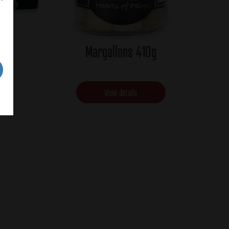
Margallons 410g
View details