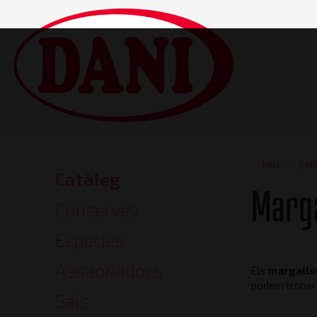
Vés
al
contingut
Main
navigatio
Inici
Cat
Catàleg
Catalog
Marga
Conserves
Espècies
Assaonadors
Els
margall
podem trobar 
Sals