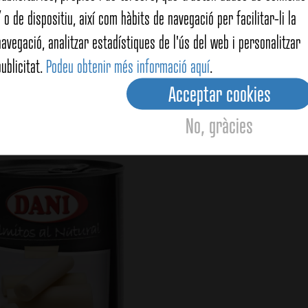
/ o de dispositiu, així com hàbits de navegació per facilitar-li la
navegació, analitzar estadístiques de l'ús del web i personalitzar
publicitat.
Podeu obtenir més informació aquí
.
argallons 280g
Margallons 380g
Acceptar cookies
No, gràcies
View details
View details