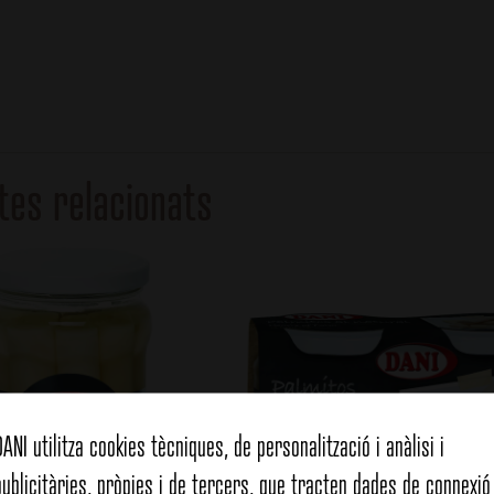
tes relacionats
DANI utilitza cookies tècniques, de personalització i anàlisi i
publicitàries, pròpies i de tercers, que tracten dades de connexió 