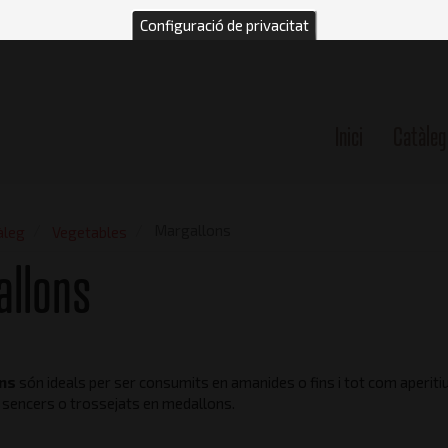
Configuració de privacitat
Inici
Catàleg
n
Margallons
àleg
Vegetables
llons
ons
són ideals per ser consumits en amanides o fins i tot com aperitiu
sencers o trossejats en medallons.