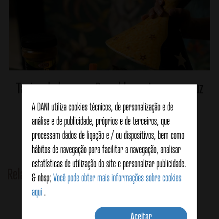
Tagine de legumes Ras el hanout com cuscuz
A DANI utiliza cookies técnicos, de personalização e de
análise e de publicidade, próprios e de terceiros, que
Veja detalhes
processam dados de ligação e / ou dispositivos, bem como
hábitos de navegação para facilitar a navegação, analisar
estatísticas de utilização do site e personalizar publicidade.
Related Products
& nbsp;
Você pode obter mais informações sobre cookies
aqui
.
Aceitar