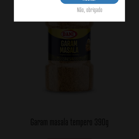
Não, obrigado
Garam masala tempero 390g