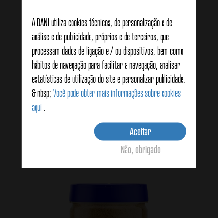
A DANI utiliza cookies técnicos, de personalização e de
análise e de publicidade, próprios e de terceiros, que
processam dados de ligação e / ou dispositivos, bem como
hábitos de navegação para facilitar a navegação, analisar
estatísticas de utilização do site e personalizar publicidade.
Tempero Espetos 45g
& nbsp;
Você pode obter mais informações sobre cookies
aqui
.
Aceitar
Ver detalhes
Não, obrigado