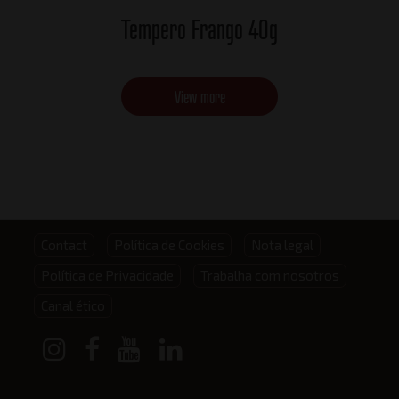
Tempero Frango 40g
View more
Footer
Contact
Política de Cookies
Nota legal
Política de Privacidade
Trabalha com nosotros
menu
Canal ético