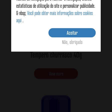
estatísticas de utilização do site e personalizar publicidade.
& nbsp;
Você pode obter mais informações sobre cookies
aqui
.
Aceitar
Não, obrigado
Tempero churrasco 40g
View more