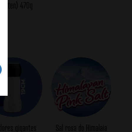
glúten) 470g
ores gigantes
Sal rosa do Himalaia