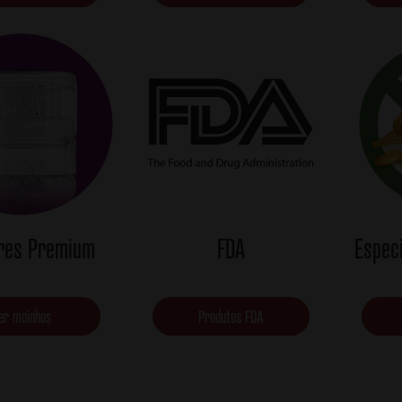
res Premium
FDA
Especi
er moinhos
Produtos FDA