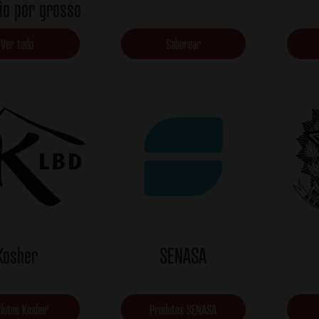
io por grosso
Ver tudo
Saborear
Kosher
SENASA
dutos Kosher
Produtos SENASA