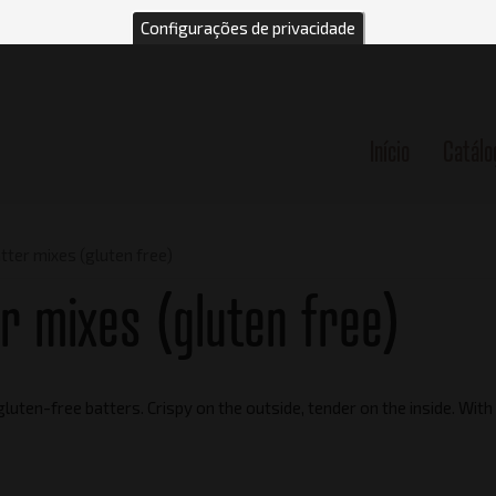
Configurações de privacidade
Início
Catálo
n
tter mixes (gluten free)
r mixes (gluten free)
luten-free batters. Crispy on the outside, tender on the inside. With g