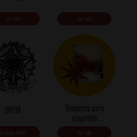
Ver tudo
Ver tudo
Temperos para
DIPOA
coquetéis
Produtos DIPOA
Ver tudo