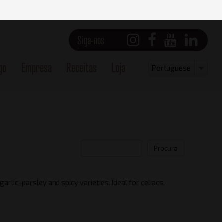
Siga-nos
go
Empresa
Receitas
Loja
Select
Portuguese
your
language
Procura
arlic-parsley and spicy varieties. Ideal for celiacs.