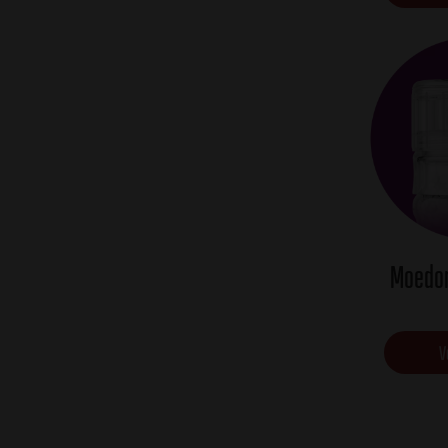
Moedo
V