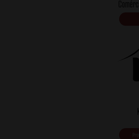
Comérc
Pro