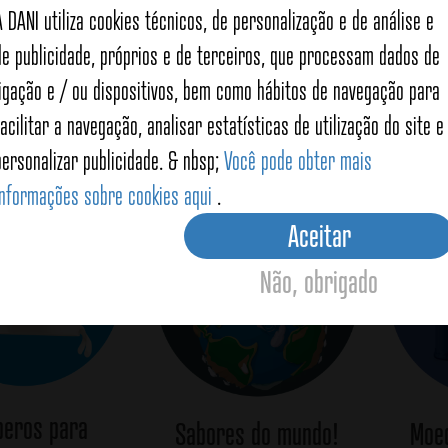
Preparado para massas (sem 
A DANI utiliza cookies técnicos, de personalização e de análise e
de publicidade, próprios e de terceiros, que processam dados de
ligação e / ou dispositivos, bem como hábitos de navegação para
View details
facilitar a navegação, analisar estatísticas de utilização do site e
personalizar publicidade. & nbsp;
Você pode obter mais
informações sobre cookies aqui
.
Aceitar
Não, obrigado
eros para
Sabores do mundo!
Moed