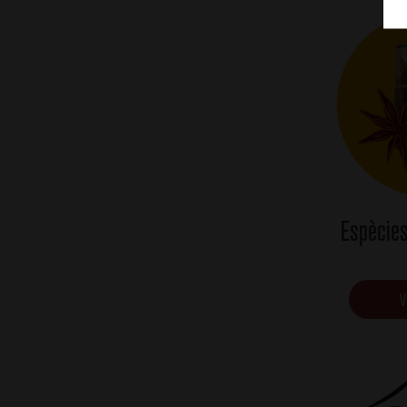
Espècies
V