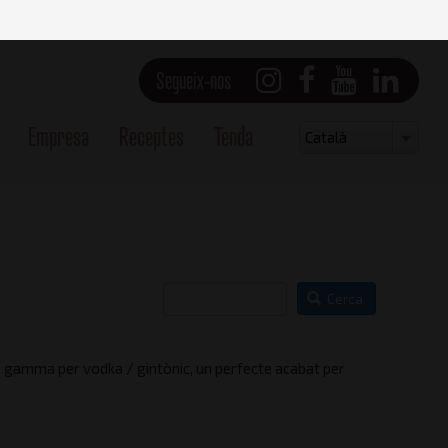
Segueix-nos
Empresa
Receptes
Tenda
Select
Català
your
language
Cerca
ra gamma per vodka / gintònic, un perfecte acabat per