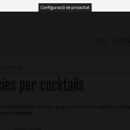
Configuració de privacitat
Inici
Catàleg
n
tail special
ies per cocktails
 botànics DANI són ideals per preparar còctels. Descobreixi la nost
les seves begudes.