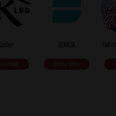
Kosher
SENASA
Sal r
ductes Kosher
Productes SENASA