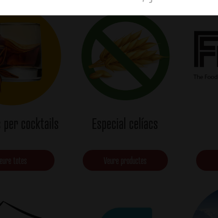
 per cocktails
Especial celíacs
eure totes
Veure productes