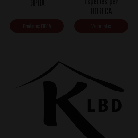
Espècies per
DIPOA
HORECA
Productes DIPOA
Veure totes