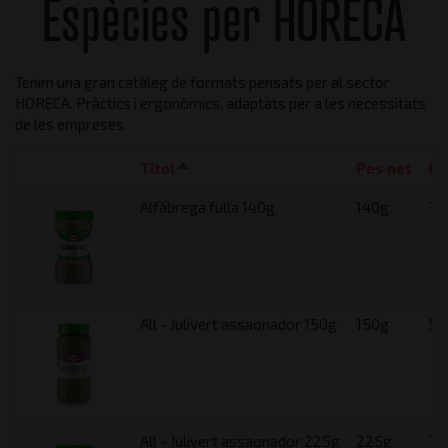
Espècies per HORECA
Tenim una gran catàleg de formats pensats per al sector
HORECA. Pràctics i ergonòmics, adaptats per a les necessitats
de les empreses.
Títol
Ordena de forma descendent
Pes net
Fo
Alfàbrega fulla 140g
140g
75
All - Julivert assaonador 150g
150g
58
All - Julivert assaonador 225g
225g
75