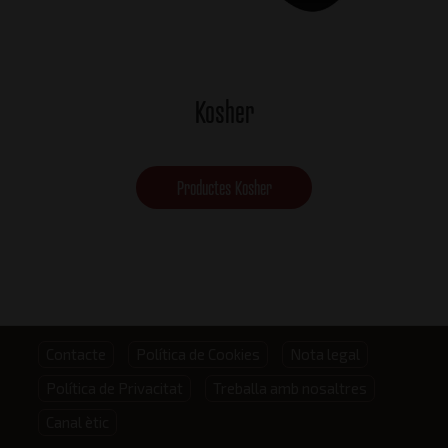
Kosher
Productes Kosher
Footer
Contacte
Política de Cookies
Nota legal
Política de Privacitat
Treballa amb nosaltres
menu
Canal ètic