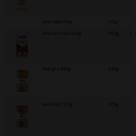
Anet fulla 160g
160g
75
Anís estrellat 400g
400g
F1
Anís gra 300g
300g
75
Anís molt 375g
375g
75