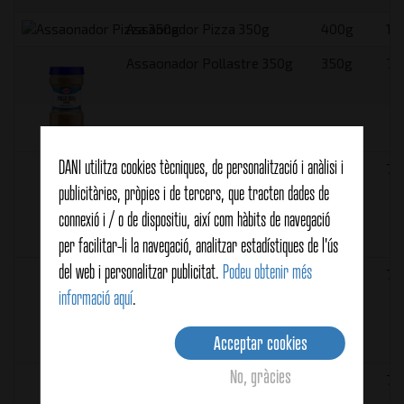
Assaonador Pizza 350g
400g
16
Assaonador Pollastre 350g
350g
75
DANI utilitza cookies tècniques, de personalització i anàlisi i
Barbacoa assaonador 350g
350g
75
publicitàries, pròpies i de tercers, que tracten dades de
connexió i / o de dispositiu, així com hàbits de navegació
per facilitar-li la navegació, analitzar estadístiques de l'ús
del web i personalitzar publicitat.
Podeu obtenir més
Bicarbonat sòdic 950g
950g
75
informació aquí
.
Acceptar cookies
No, gràcies
Cajun asaonador 460g
460g
75