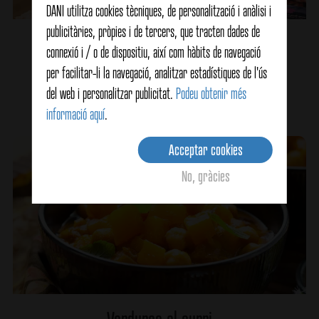
DANI utilitza cookies tècniques, de personalització i anàlisi i
publicitàries, pròpies i de tercers, que tracten dades de
Espaguetis amb escopinyes y gambes
connexió i / o de dispositiu, així com hàbits de navegació
per facilitar-li la navegació, analitzar estadístiques de l'ús
del web i personalitzar publicitat.
Podeu obtenir més
Ver detalles
informació aquí
.
Acceptar cookies
No, gràcies